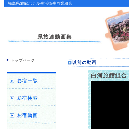
福島県旅館ホテル生活衛生同業組合
県旅連動画集
トップページ
以前の動画
白河旅館組合