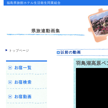
福島県旅館ホテル生活衛生同業組合
県旅連動画集
トップページ
以前の動画
羽鳥湖高原ペ